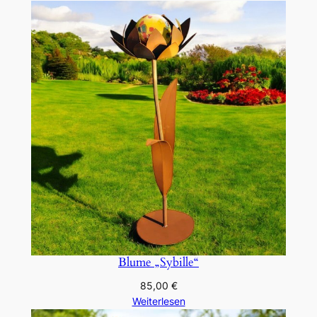
Blume „Sybille“
85,00
€
Weiterlesen