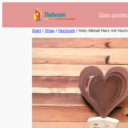
Zum
Inhalt
Über uns
Ver
springen
Start
/
Shop
/
Hochzeit
/ Holz-Metall Herz mit Hoch