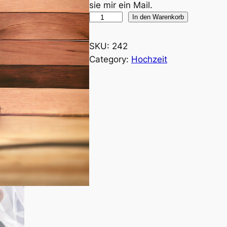
sie mir ein Mail.
H
In den Warenkorb
o
l
SKU:
242
z
Category:
Hochzeit
-
M
e
t
a
l
l
H
e
r
z
m