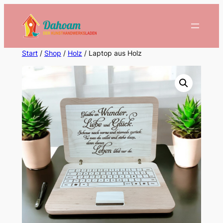
Zum
Inhalt
springen
Start
/
Shop
/
Holz
/ Laptop aus Holz