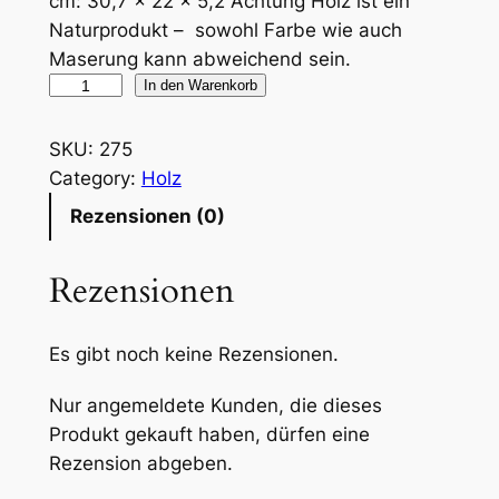
cm: 30,7 x 22 x 5,2 Achtung Holz ist ein
Naturprodukt – sowohl Farbe wie auch
Maserung kann abweichend sein.
L
In den Warenkorb
a
p
SKU:
275
t
Category:
Holz
o
Rezensionen (0)
p
a
Rezensionen
u
s
H
Es gibt noch keine Rezensionen.
o
Nur angemeldete Kunden, die dieses
l
Produkt gekauft haben, dürfen eine
z
Rezension abgeben.
M
e