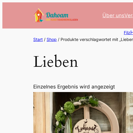
Zum
Inhalt
Über uns
Ver
springen
H
Filz
Start
/
Shop
/ Produkte verschlagwortet mit „Liebe
Lieben
Einzelnes Ergebnis wird angezeigt