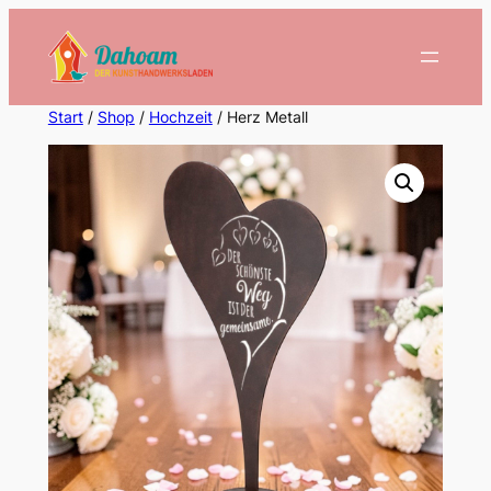
Zum
Inhalt
springen
Start
/
Shop
/
Hochzeit
/ Herz Metall