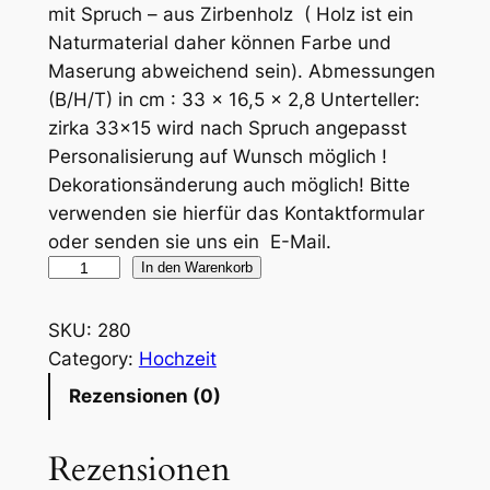
mit Spruch – aus Zirbenholz ( Holz ist ein
Naturmaterial daher können Farbe und
Maserung abweichend sein). Abmessungen
(B/H/T) in cm : 33 x 16,5 x 2,8 Unterteller:
zirka 33×15 wird nach Spruch angepasst
Personalisierung auf Wunsch möglich !
Dekorationsänderung auch möglich! Bitte
verwenden sie hierfür das Kontaktformular
oder senden sie uns ein E-Mail.
S
In den Warenkorb
i
l
SKU:
280
b
Category:
Hochzeit
e
Rezensionen (0)
r
n
Rezensionen
e