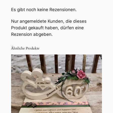
H
o
Es gibt noch keine Rezensionen.
c
Nur angemeldete Kunden, die dieses
h
Produkt gekauft haben, dürfen eine
z
Rezension abgeben.
e
i
t
Ähnliche Produkte
U
n
e
n
d
l
i
c
h