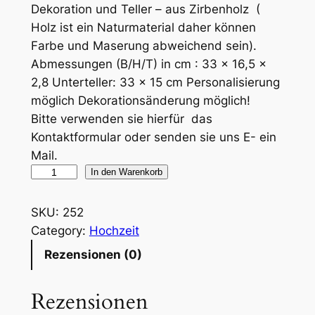
Dekoration und Teller – aus Zirbenholz (
Holz ist ein Naturmaterial daher können
Farbe und Maserung abweichend sein).
Abmessungen (B/H/T) in cm : 33 x 16,5 x
2,8 Unterteller: 33 x 15 cm Personalisierung
möglich Dekorationsänderung möglich!
Bitte verwenden sie hierfür das
Kontaktformular oder senden sie uns E- ein
Mail.
U
In den Warenkorb
n
e
SKU:
252
n
Category:
Hochzeit
d
Rezensionen (0)
l
i
Rezensionen
c