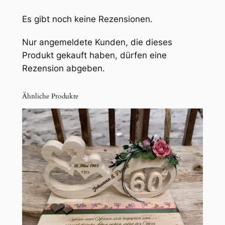
h
k
Es gibt noch keine Rezensionen.
e
Nur angemeldete Kunden, die dieses
i
Produkt gekauft haben, dürfen eine
t
Rezension abgeben.
s
S
y
Ähnliche Produkte
m
b
o
l
G
o
l
d
e